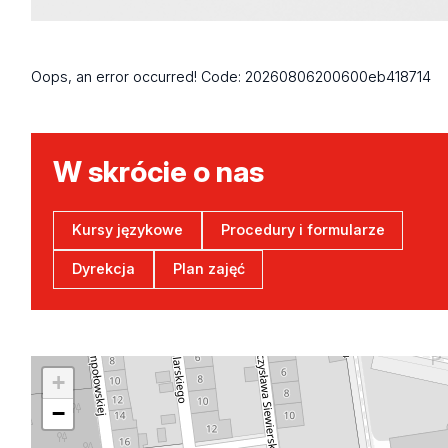
Oops, an error occurred! Code: 20260806200600eb418714
W skrócie o nas
Kursy językowe
Procedury i formularze
Dyrekcja
Plan zajęć
+
−