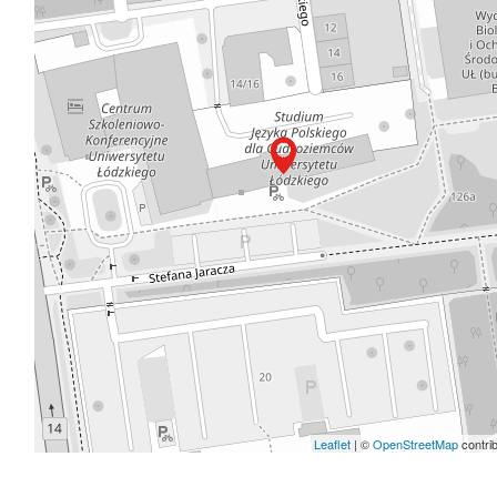
Leaflet
| ©
OpenStreetMap
contri