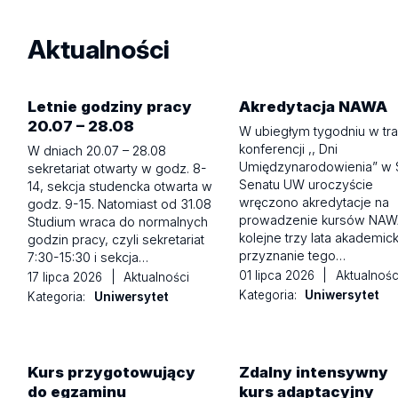
Aktualności
Letnie godziny pracy
Akredytacja NAWA
20.07 – 28.08
W ubiegłym tygodniu w tra
konferencji ,, Dni
W dniach 20.07 – 28.08
Umiędzynarodowienia” w S
sekretariat otwarty w godz. 8-
Senatu UW uroczyście
14, sekcja studencka otwarta w
wręczono akredytacje na
godz. 9-15. Natomiast od 31.08
prowadzenie kursów NAW
Studium wraca do normalnych
kolejne trzy lata akademick
godzin pracy, czyli sekretariat
przyznanie tego…
7:30-15:30 i sekcja…
01 lipca 2026
|
Aktualnośc
17 lipca 2026
|
Aktualności
Kategoria:
Uniwersytet
Kategoria:
Uniwersytet
Kurs przygotowujący
Zdalny intensywny
do egzaminu
kurs adaptacyjny