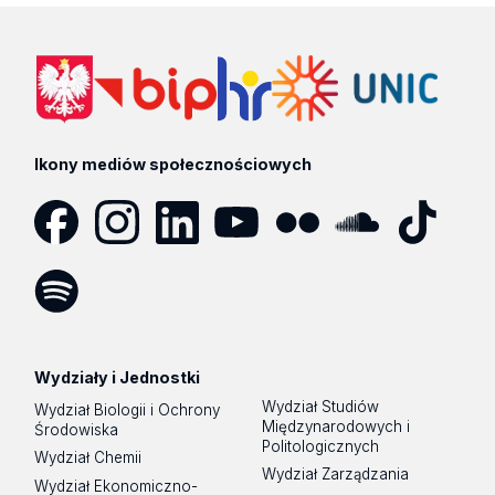
Ikony mediów społecznościowych
Facebook
Instagram
LinkedIn
YouTube
Flickr
SoundCloud
Tik
Tok
Spotify
Podcast
Wydziały i Jednostki
Wydział Studiów
Wydział Biologii i Ochrony
Międzynarodowych i
Środowiska
Politologicznych
Wydział Chemii
Wydział Zarządzania
Wydział Ekonomiczno-